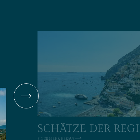
GKEITEN
AURANT LA PRUA
HOF ACQUA DEL LAURO
HOTEL
ESSIONEN
AL MEDIA WALL
RESSZENTRUM
SCHÄTZE DER REG
FINDE MEHR HERAUS