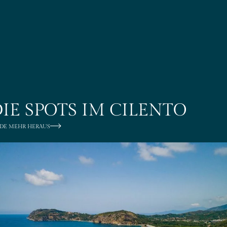
NEUI
REST
DER 
BIKE
IE SPOTS IM CILENTO
IMPR
NDE MEHR HERAUS
SOCI
KONG