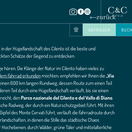
zurück
ANFRAGEN
BUC
in der Hügellandschaft des Cilento ist die beste und
teckten Schätze der Gegend zu entdecken.
ge hören. Die Klänge der Natur im Cilento haben vieles zu
 dem Fahrrad erkunden
möchten, empfehlen wir Ihnen die
„Via
m einen 600 km langen Rundweg, dessen Route zum einen Teil
eren Teil durch eine Hügellandschaft verläuft, bis sie einen
rreicht, den
Parco nazionale del Cilento e del Vallo di Diano
.
enische Radweg, der durch ein Naturschutzgebiet führt. Mit ihren
Gipfel des Monte Cervati führt, verläuft die Fahrradroute durch
andschaften, in denen die Stille das städtische Chaos
r Hochebenen, durch Wälder, grüne Täler und mittelalterliche