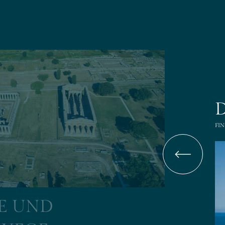
GRAND HOTEL SAN PIETRO
WOHNEN
D
ENTSPANNEN
FI
SCHÄTZE DER REGION
E UND